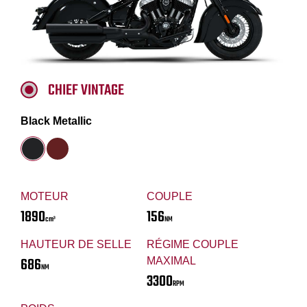
CHIEF VINTAGE
Black Metallic
MOTEUR
COUPLE
1890
156
cm³
NM
HAUTEUR DE SELLE
RÉGIME COUPLE
686
MAXIMAL
NM
3300
RPM