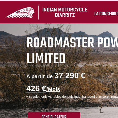
LA CONCESSI
ROADMASTER PO
LIMITED
37 290 €
A partir de
426 €
/Mois
+ suppléments variables de logistique, transport et mise en route
CONFIGURATEUR