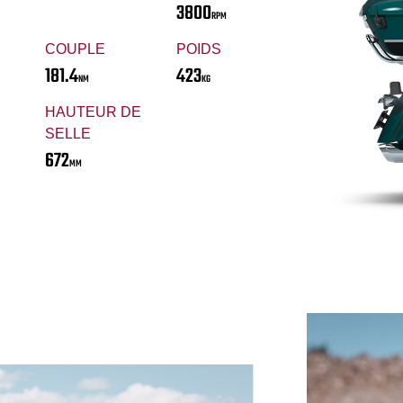
3800
RPM
COUPLE
POIDS
181.4
423
NM
KG
HAUTEUR DE
SELLE
672
MM