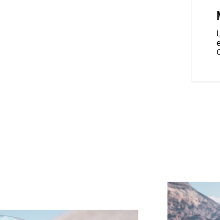
e selle duo moelleuse avec
ntes pour le passager et le
es carénages inférieurs rigides
au pilote d’adapter le flux d’air
s’agit d’avaler les kilomètres.