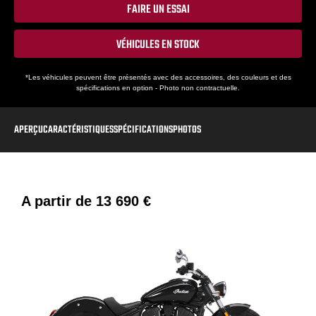
FAIRE UN ESSAI
VÉHICULES EN STOCK
*Les véhicules peuvent être présentés avec des accessoires, des couleurs et des
spécifications en option - Photo non contractuelle.
APERÇU
CARACTÉRISTIQUES
SPÉCIFICATIONS
PHOTOS
A partir de
13 690 €