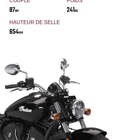
COUPLE
POIDS
87
241
NM
KG
HAUTEUR DE SELLE
654
MM