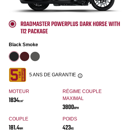
ROADMASTER POWERPLUS DARK HORSE WITH
112 PACKAGE
Black Smoke
5 ANS DE GARANTIE
MOTEUR
RÉGIME COUPLE
1834
MAXIMAL
cm³
3800
RPM
COUPLE
POIDS
181.4
423
NM
KG