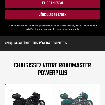
FAIRE UN ESSAI
VÉHICULES EN STOCK
*Les véhicules peuvent être présentés avec des accessoires, des couleurs et des
spécifications en option - Photo non contractuelle.
APERÇU
CARACTÉRISTIQUES
SPÉCIFICATIONS
PHOTOS
CHOISISSEZ VOTRE ROADMASTER
POWERPLUS